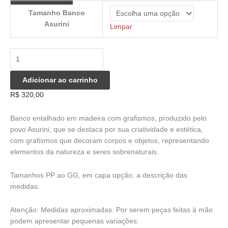
Tamanho Banco
Asurini
Limpar
Banco
Entalhado
com
Adicionar ao carrinho
Grafismos
R$
320,00
-
Povo
Banco entalhado em madeira com grafismos, produzido pelo
Asurini
povo Asurini, que se destaca por sua criatividade e estética,
quantidade
com grafismos que decoram corpos e objetos, representando
elementos da natureza e seres sobrenaturais.
Tamanhos PP ao GG, em capa opção, a descrição das
medidas.
Atenção: Medidas aproximadas. Por serem peças feitas à mão
podem apresentar pequenas variações.