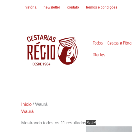
Ir
história
newsletter
contato
termos e condições
para
o
conteúdo
Todos
Cestas e Fibra
Ofertas
Início
/ Waurá
Waurá
Mostrando todos os 11 resultados
Sale!