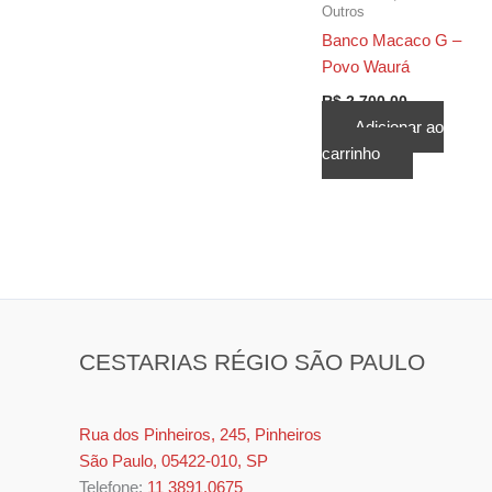
Outros
Banco Macaco G –
Povo Waurá
R$
2.700,00
Adicionar ao
carrinho
CESTARIAS RÉGIO SÃO PAULO
Rua dos Pinheiros, 245, Pinheiros
São Paulo, 05422-010, SP
Telefone:
11 3891.0675