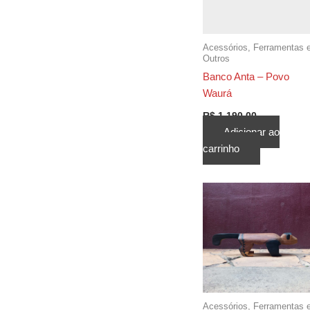
ser
esc
na
Acessórios, Ferramentas 
pág
Outros
do
Banco Anta – Povo
pro
Waurá
R$
1.190,00
Adicionar ao
carrinho
Acessórios, Ferramentas 