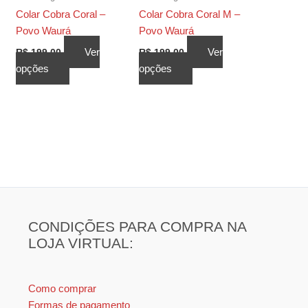
Colar Cobra Coral –
Colar Cobra Coral M –
Povo Waurá
Povo Waurá
Ver
Ver
R$
199,00
R$
199,00
Este
Este
opções
opções
produto
produto
tem
tem
várias
várias
variantes.
variantes.
As
As
opções
opções
podem
podem
ser
ser
escolhidas
escolhidas
CONDIÇÕES PARA COMPRA NA
na
na
LOJA VIRTUAL:
página
página
do
do
produto
produto
Como comprar
Formas de pagamento