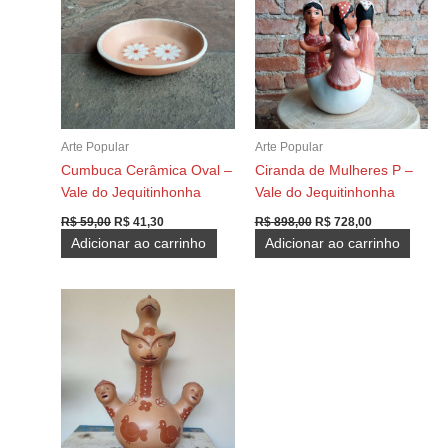
Arte Popular
Arte Popular
Cumbuca Cerâmica Oval –
Ciranda de Mulheres P –
Vale do Jequitinhonha
Vale do Jequitinhonha
O
O
O
O
R$
59,00
R$
41,30
R$
898,00
R$
728,00
preço
preço
preço
preço
Adicionar ao carrinho
Adicionar ao carrinho
original
atual
original
atual
era:
é:
era:
é:
R$ 59,00.
R$ 41,30.
R$ 898,00.
R$ 728,00.