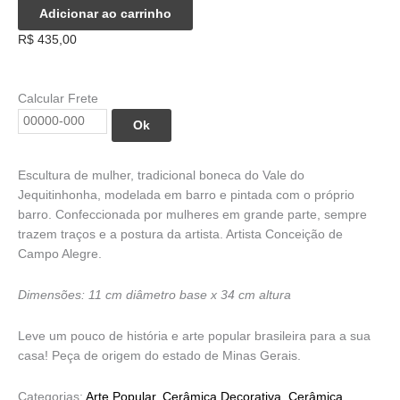
Boneca
Adicionar ao carrinho
Mulher
R$
435,00
G
-
Vale
Calcular Frete
do
Jequitinhonha
Ok
quantidade
Escultura de mulher, tradicional boneca do Vale do
Jequitinhonha, modelada em barro e pintada com o próprio
barro. Confeccionada por mulheres em grande parte, sempre
trazem traços e a postura da artista. Artista Conceição de
Campo Alegre.
Dimensões: 11 cm diâmetro base x 34 cm altura
Leve um pouco de história e arte popular brasileira para a sua
casa! Peça de origem do estado de Minas Gerais.
Categorias:
Arte Popular
,
Cerâmica Decorativa
,
Cerâmica