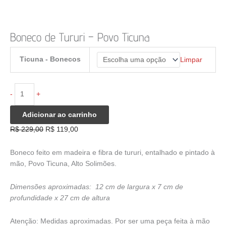
Boneco de Tururi – Povo Ticuna
Ticuna - Bonecos
Limpar
Boneco
-
+
de
Tururi
Adicionar ao carrinho
-
O
O
R$
229,00
R$
119,00
Povo
preço
preço
Ticuna
original
atual
Boneco feito em madeira e fibra de tururi, entalhado e pintado à
quantidade
era:
é:
mão, Povo Ticuna, Alto Solimões.
R$ 229,00.
R$ 119,00.
Dimensões aproximadas: 12 cm de largura x 7 cm de
profundidade x 27 cm de altura
Atenção: Medidas aproximadas. Por ser uma peça feita à mão