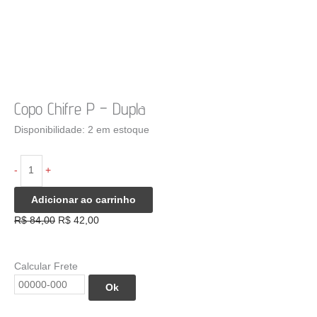
Copo Chifre P – Dupla
Disponibilidade:
2 em estoque
Copo
-
+
Chifre
P
Adicionar ao carrinho
-
O
O
R$
84,00
R$
42,00
Dupla
preço
preço
quantidade
original
atual
era:
é:
Calcular Frete
R$ 84,00.
R$ 42,00.
Ok