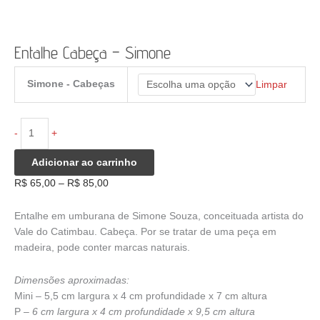
Entalhe Cabeça – Simone
Simone - Cabeças
Limpar
Entalhe
-
+
Cabeça
-
Adicionar ao carrinho
Simone
Faixa
R$
65,00
–
R$
85,00
quantidade
de
preço:
Entalhe em umburana de Simone Souza, conceituada artista do
R$ 65,00
Vale do Catimbau. Cabeça. Por se tratar de uma peça em
através
madeira, pode conter marcas naturais.
R$ 85,00
Dimensões aproximadas:
Mini – 5,5 cm largura x 4 cm profundidade x 7 cm altura
P –
6 cm largura x 4 cm profundidade x 9,5 cm altura