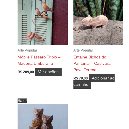
Arte Popular
Arte Popular
Móbile Pássaro Triplo –
Entalhe Bichos do
Madeira Umburana
Pantanal – Capivara –
Povo Terena
Este
Ver opções
R$
209,00
produto
Adicionar ao
R$
79,00
tem
carrinho
várias
variantes.
Sale!
As
opções
podem
ser
escolhidas