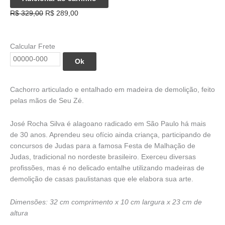
Cachorro
O
O
R$
329,00
R$
289,00
Articulado
preço
preço
-
original
atual
Seu
era:
é:
Calcular Frete
Zé
R$ 329,00.
R$ 289,00.
quantidade
Ok
Cachorro articulado e entalhado em madeira de demolição, feito
pelas mãos de Seu Zé.
José Rocha Silva é alagoano radicado em São Paulo há mais
de 30 anos. Aprendeu seu ofício ainda criança, participando de
concursos de Judas para a famosa Festa de Malhação de
Judas, tradicional no nordeste brasileiro. Exerceu diversas
profissões, mas é no delicado entalhe utilizando madeiras de
demolição de casas paulistanas que ele elabora sua arte.
Dimensões: 32 cm comprimento x 10 cm largura x 23 cm de
altura