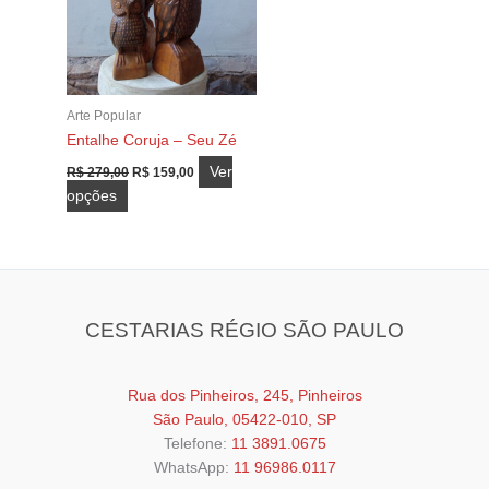
na
página
do
produto
Arte Popular
Entalhe Coruja – Seu Zé
O
O
Ver
R$
279,00
R$
159,00
preço
preço
Este
opções
original
atual
produto
era:
é:
R$ 279,00.
R$ 159,00.
tem
várias
variantes.
As
CESTARIAS RÉGIO SÃO PAULO
opções
podem
ser
Rua dos Pinheiros, 245, Pinheiros
escolhidas
São Paulo, 05422-010, SP
na
Telefone:
11 3891.0675
página
WhatsApp:
11 96986.0117
do