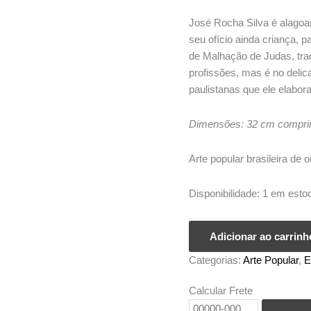
José Rocha Silva é alagoa
seu ofício ainda criança, 
de Malhação de Judas, trad
profissões, mas é no delic
paulistanas que ele elabora
Dimensões: 32 cm comprim
Arte popular brasileira de
Disponibilidade:
1 em esto
Entalhe
Adicionar ao carrinh
Arara
Categorias:
Arte Popular
,
E
-
Seu
Calcular Frete
Zé