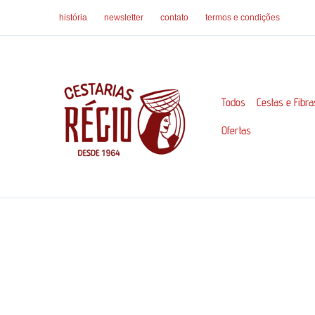
Ir
história
newsletter
contato
termos e condições
para
o
conteúdo
Todos
Cestas e Fibra
Ofertas