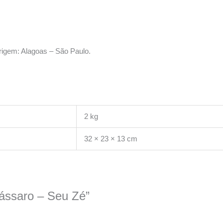
rigem: Alagoas – São Paulo.
2 kg
32 × 23 × 13 cm
Pássaro – Seu Zé”