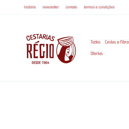
Ir
história
newsletter
contato
termos e condições
para
o
conteúdo
Todos
Cestas e Fibra
Ofertas