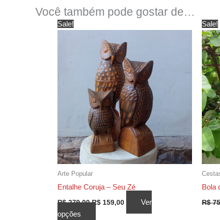
Você também pode gostar de…
Sale!
Sale!
Arte Popular
Cestas
Entalhe Coruja – Seu Zé
Bola 
O
O
Ver
R$
279,00
R$
159,00
R$
75
preço
preço
Este
opções
original
atual