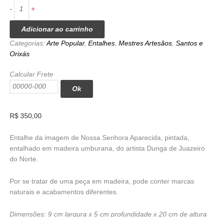
Nossa
-
+
Senhora
Aparecida
Adicionar ao carrinho
P
Categorias:
Arte Popular
,
Entalhes
,
Mestres Artesãos
,
Santos e
-
Orixás
Dunga
quantidade
Calcular Frete
Ok
R$
350,00
Entalhe da imagem de Nossa Senhora Aparecida, pintada,
entalhado em madeira umburana, do artista Dunga de Juazeiro
do Norte.
Por se tratar de uma peça em madeira, pode conter marcas
naturais e acabamentos diferentes.
Dimensões: 9 cm largura x 5 cm profundidade x 20 cm de altura