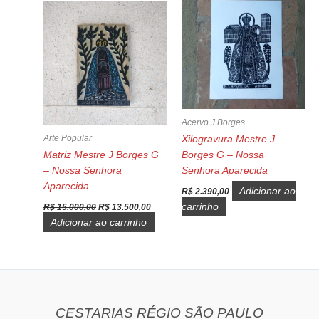
Acervo J Borges
Arte Popular
Xilogravura Mestre J
Matriz Mestre J Borges G
Borges G – Nossa
– Nossa Senhora
Senhora Aparecida
Aparecida
Adicionar ao
R$
2.390,00
O
O
carrinho
R$
15.000,00
R$
13.500,00
preço
preço
Adicionar ao carrinho
original
atual
era:
é:
R$ 15.000,00.
R$ 13.500,00.
CESTARIAS RÉGIO SÃO PAULO