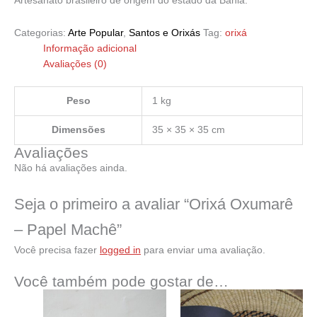
Artesanato brasileiro de origem do estado da Bahia.
Categorias:
Arte Popular
,
Santos e Orixás
Tag:
orixá
Informação adicional
Avaliações (0)
Peso
1 kg
Dimensões
35 × 35 × 35 cm
Avaliações
Não há avaliações ainda.
Seja o primeiro a avaliar “Orixá Oxumarê
– Papel Machê”
Você precisa fazer
logged in
para enviar uma avaliação.
Você também pode gostar de…