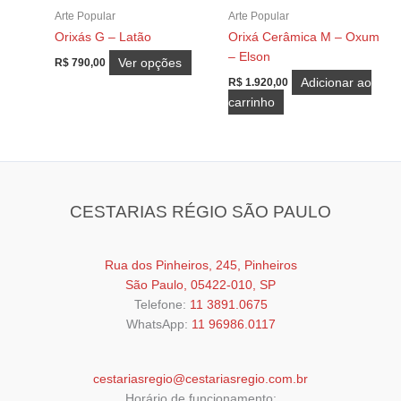
Arte Popular
Arte Popular
do
página
Orixás G – Latão
Orixá Cerâmica M – Oxum
produto
do
– Elson
produt
Este
Ver opções
R$
790,00
produto
Adicionar ao
R$
1.920,00
tem
carrinho
várias
variantes.
As
opções
podem
CESTARIAS RÉGIO SÃO PAULO
ser
escolhidas
na
Rua dos Pinheiros, 245, Pinheiros
página
São Paulo, 05422-010, SP
do
Telefone:
11 3891.0675
produto
WhatsApp:
11 96986.0117
cestariasregio@cestariasregio.com.br
Horário de funcionamento: