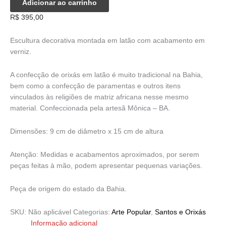
Adicionar ao carrinho
Latão
R$
395,00
quantidade
Escultura decorativa montada em latão com acabamento em
verniz.
A confecção de orixás em latão é muito tradicional na Bahia,
bem como a confecção de paramentas e outros itens
vinculados às religiões de matriz africana nesse mesmo
material. Confeccionada pela artesã Mônica – BA.
Dimensões: 9 cm de diâmetro x 15 cm de altura
Atenção: Medidas e acabamentos aproximados, por serem
peças feitas à mão, podem apresentar pequenas variações.
Peça de origem do estado da Bahia.
SKU:
Não aplicável
Categorias:
Arte Popular
,
Santos e Orixás
Informação adicional