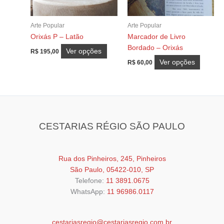
na
escolhi
página
na
Arte Popular
Arte Popular
do
página
Orixás P – Latão
Marcador de Livro
produto
do
Bordado – Orixás
produt
Este
Ver opções
R$
195,00
produto
Este
Ver opções
R$
60,00
tem
produt
várias
tem
variantes.
várias
As
variant
opções
As
CESTARIAS RÉGIO SÃO PAULO
podem
opções
ser
podem
escolhidas
ser
Rua dos Pinheiros, 245, Pinheiros
na
escolhi
São Paulo, 05422-010, SP
página
na
Telefone:
11 3891.0675
do
página
WhatsApp:
11 96986.0117
produto
do
produt
cestariasregio@cestariasregio.com.br