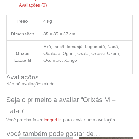
Avaliações (0)
Peso
4 kg
Dimensões
35 × 35 × 57 cm
Exú, Iansã, Iemanjá, Logunedé, Nanã,
Orixás
Obaluaê, Ogum, Oxalá, Oxóssi, Oxum,
Latão M
Oxumarê, Xangô
Avaliações
Não há avaliações ainda.
Seja o primeiro a avaliar “Orixás M –
Latão”
Você precisa fazer
logged in
para enviar uma avaliação.
Você também pode gostar de…