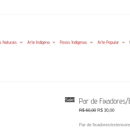
s Naturais
Arte Indígena
Povos Indígenas
Arte Popular
Par de Fixadores/
Sale!
O
O
R$
60,00
R$
30,00
preço
preço
original
atual
Par de fixadores/extensores