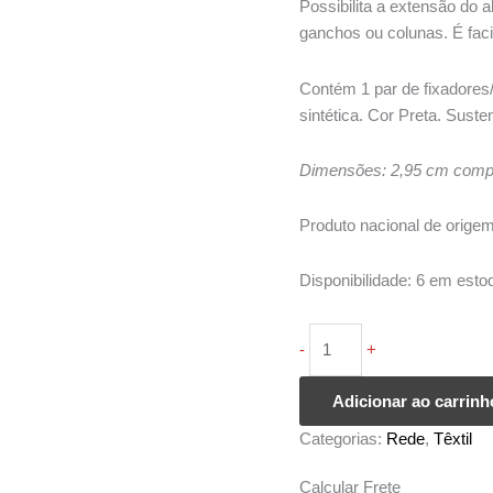
era:
é:
Possibilita a extensão do 
R$ 60,00.
R$ 30,0
ganchos ou colunas. É faci
Contém 1 par de fixadores
sintética. Cor Preta. Suste
Dimensões: 2,95 cm comp
Produto nacional de orige
Disponibilidade:
6 em esto
Par
-
+
de
Fixadores/Extensores
Adicionar ao carrinh
para
Categorias:
Rede
,
Têxtil
Rede
quantidade
Calcular Frete