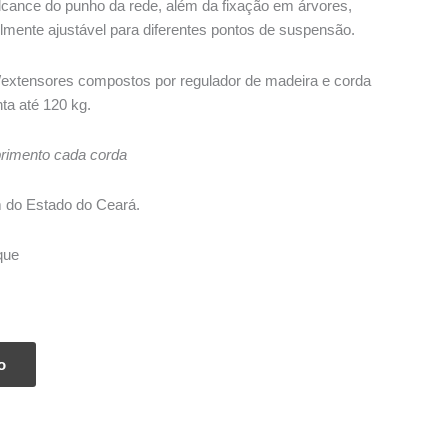
alcance do punho da rede, além da fixação em árvores,
0.
lmente ajustável para diferentes pontos de suspensão.
/extensores compostos por regulador de madeira e corda
nta até 120 kg.
rimento cada corda
m do Estado do Ceará.
que
o