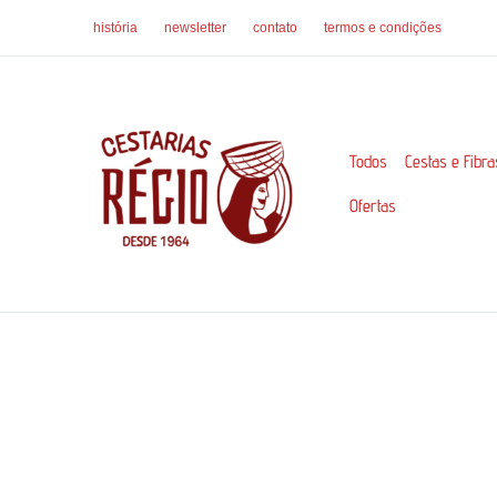
Ir
história
newsletter
contato
termos e condições
para
o
conteúdo
Todos
Cestas e Fibra
Ofertas