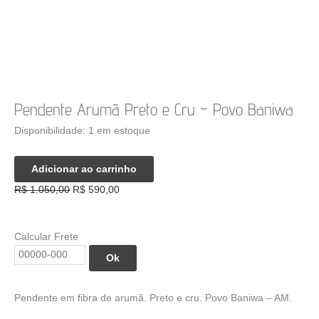
Pendente Arumã Preto e Cru – Povo Baniwa
Disponibilidade:
1 em estoque
Pendente
Adicionar ao carrinho
Arumã
O
O
R$
1.050,00
R$
590,00
Preto
preço
preço
e
original
atual
Cru
era:
é:
Calcular Frete
-
R$ 1.050,00.
R$ 590,00.
Povo
Ok
Baniwa
quantidade
Pendente em fibra de arumã. Preto e cru. Povo Baniwa – AM.