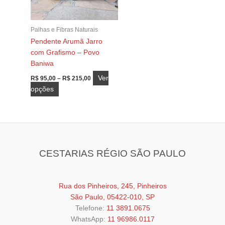
Palhas e Fibras Naturais
Pendente Arumã Jarro
com Grafismo – Povo
Baniwa
Faixa
Ver
R$
95,00
–
R$
215,00
de
Este
opções
preço:
produto
R$ 95,00
através
tem
R$ 215,00
várias
variantes.
As
CESTARIAS RÉGIO SÃO PAULO
opções
podem
ser
Rua dos Pinheiros, 245, Pinheiros
escolhidas
São Paulo, 05422-010, SP
na
Telefone:
11 3891.0675
página
WhatsApp:
11 96986.0117
do