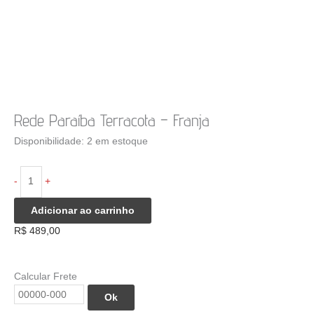
Rede Paraíba Terracota – Franja
Disponibilidade:
2 em estoque
Rede
-
+
Paraíba
Terracota
Adicionar ao carrinho
-
R$
489,00
Franja
quantidade
Calcular Frete
Ok