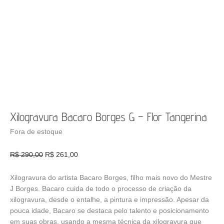
Xilogravura Bacaro Borges G – Flor Tangerina
Fora de estoque
O
O
R$
290,00
R$
261,00
preço
preço
original
atual
Xilogravura do artista Bacaro Borges, filho mais novo do Mestre
era:
é:
J Borges. Bacaro cuida de todo o processo de criação da
R$ 290,00.
R$ 261,00.
xilogravura, desde o entalhe, a pintura e impressão. Apesar da
pouca idade, Bacaro se destaca pelo talento e posicionamento
em suas obras, usando a mesma técnica da xilogravura que