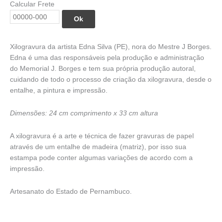
era:
é:
Calcular Frete
R$ 170,00.
R$ 153,00.
Ok
Xilogravura da artista Edna Silva (PE), nora do Mestre J Borges.
Edna é uma das responsáveis pela produção e administração
do Memorial J. Borges e tem sua própria produção autoral,
cuidando de todo o processo de criação da xilogravura, desde o
entalhe, a pintura e impressão.
Dimensões: 24 cm comprimento x 33 cm altura
A xilogravura é a arte e técnica de fazer gravuras de papel
através de um entalhe de madeira (matriz), por isso sua
estampa pode conter algumas variações de acordo com a
impressão.
Artesanato do Estado de Pernambuco.