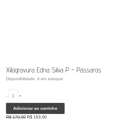
Xilogravura Edna Silva P – Pássaros
Disponibilidade:
4 em estoque
Xilogravura
-
+
Edna
Silva
Adicionar ao carrinho
P
O
O
R$
170,00
R$
153,00
-
preço
preço
Pássaros
original
atual
quantidade