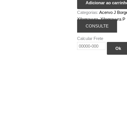
Adicionar ao carrinh
Mestre
Categorias:
Acervo J Borg
J
Xilogravura
,
Xilogravura P
Borges
CONSULTE
P
-
Calcular Frete
Lavandeira
quantidade
Ok