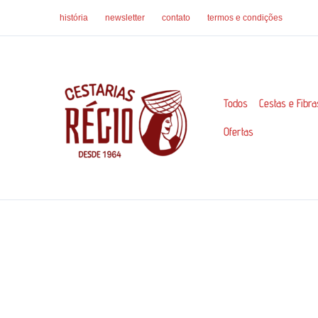
Ir
história
newsletter
contato
termos e condições
para
o
conteúdo
Todos
Cestas e Fibra
Ofertas