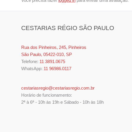
Você precisa fazer
logged in
para enviar uma avaliação.
CESTARIAS RÉGIO SÃO PAULO
Rua dos Pinheiros, 245, Pinheiros
São Paulo, 05422-010, SP
Telefone:
11 3891.0675
WhatsApp:
11 96986.0117
cestariasregio@cestariasregio.com.br
Horário de funcionamento:
2ª à 6ª - 10h às 19h e Sábado - 10h às 18h