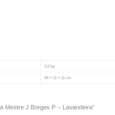
0,5 kg
55 × 11 × 11 cm
ura Mestre J Borges P – Lavandeira”