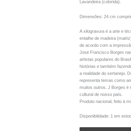
Lavandeira (colorida).
Dimensões: 24 cm comprim
A xilogravura é a arte e t
entalhe de madeira (matri
de acordo com a impressã
José Francisco Borges na
artistas populares do Bras
histórias e também fazen
a realidade do sertanejo. 
representa temas como amo
muitos outros. J Borges é
cultural de nosso país.
Produto nacional, feito à
Disponibilidade:
1 em esto
Xilogravura