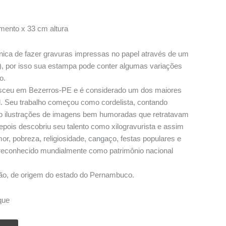
ento x 33 cm altura
écnica de fazer gravuras impressas no papel através de um
z), por isso sua estampa pode conter algumas variações
o.
sceu em Bezerros-PE e é considerado um dos maiores
il. Seu trabalho começou como cordelista, contando
do ilustrações de imagens bem humoradas que retratavam
Depois descobriu seu talento como xilogravurista e assim
r, pobreza, religiosidade, cangaço, festas populares e
 reconhecido mundialmente como patrimônio nacional
 mão, de origem do estado do Pernambuco.
que