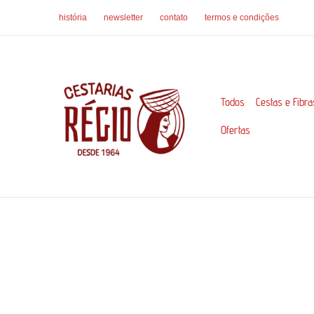
Ir
história
newsletter
contato
termos e condições
para
o
conteúdo
Todos
Cestas e Fibra
Ofertas