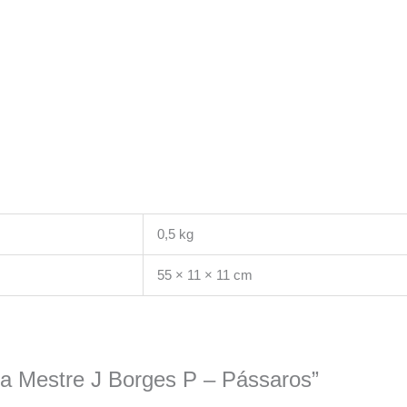
0,5 kg
55 × 11 × 11 cm
ura Mestre J Borges P – Pássaros”