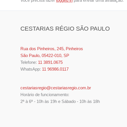
Você precisa fazer
logged in
para enviar uma avaliação.
CESTARIAS RÉGIO SÃO PAULO
Rua dos Pinheiros, 245, Pinheiros
São Paulo, 05422-010, SP
Telefone:
11 3891.0675
WhatsApp:
11 96986.0117
cestariasregio@cestariasregio.com.br
Horário de funcionamento:
2ª à 6ª - 10h às 19h e Sábado - 10h às 18h