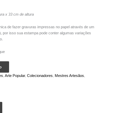
ra x 33 cm de altura
écnica de fazer gravuras impressas no papel através de um
z), por isso sua estampa pode conter algumas variações
o.
que
o
es
,
Arte Popular
,
Colecionadores
,
Mestres Artesãos
,