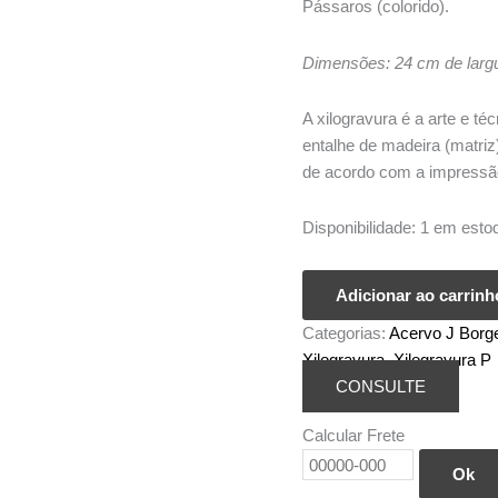
Pássaros (colorido).
Dimensões: 24 cm de largu
A xilogravura é a arte e t
entalhe de madeira (matri
de acordo com a impressã
Disponibilidade:
1 em esto
Xilogravura
Adicionar ao carrinh
Mestre
Categorias:
Acervo J Borg
J
Xilogravura
,
Xilogravura P
Borges
CONSULTE
P
-
Calcular Frete
Pássaros
quantidade
Ok