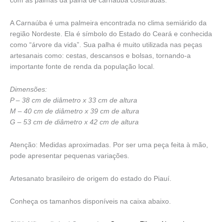
com as palmas da palha de carnaúba costuradas.
quantidade
R$ 510,00
A Carnaúba é uma palmeira encontrada no clima semiárido da
região Nordeste. Ela é símbolo do Estado do Ceará e conhecida
como “árvore da vida”. Sua palha é muito utilizada nas peças
artesanais como: cestas, descansos e bolsas, tornando-a
importante fonte de renda da população local.
Dimensões:
P – 38 cm de diâmetro x 33 cm de altura
M – 40 cm de diâmetro x 39 cm de altura
G – 53 cm de diâmetro x 42 cm de altura
Atenção: Medidas aproximadas. Por ser uma peça feita à mão,
pode apresentar pequenas variações.
Artesanato brasileiro de origem do estado do Piauí.
Conheça os tamanhos disponíveis na caixa abaixo.