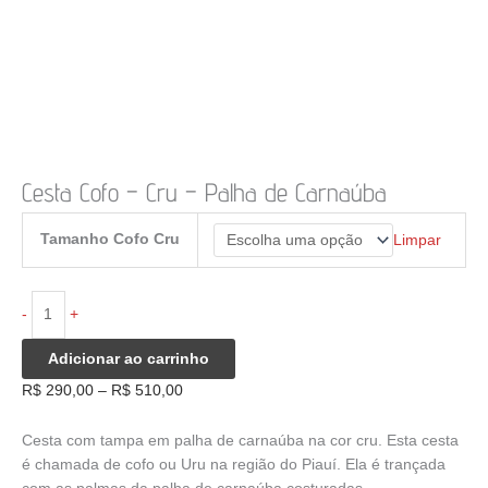
Cesta Cofo – Cru – Palha de Carnaúba
Tamanho Cofo Cru
Limpar
Cesta
-
+
Cofo
-
Adicionar ao carrinho
Cru
Faixa
R$
290,00
–
R$
510,00
-
de
Palha
preço:
Cesta com tampa em palha de carnaúba na cor cru. Esta cesta
de
R$ 290,00
é chamada de cofo ou Uru na região do Piauí. Ela é trançada
Carnaúba
através