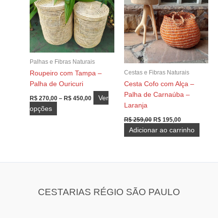
podem
ser
escolhidas
na
página
Palhas e Fibras Naturais
do
Cestas e Fibras Naturais
Roupeiro com Tampa –
produto
Palha de Ouricuri
Cesta Cofo com Alça –
Palha de Carnaúba –
Faixa
Ver
R$
270,00
–
R$
450,00
de
Laranja
Este
opções
preço:
O
O
produto
R$ 270,00
R$
259,00
R$
195,00
preço
preço
através
tem
Adicionar ao carrinho
original
atual
R$ 450,00
várias
era:
é:
R$ 259,00.
R$ 195,00.
variantes.
As
opções
podem
CESTARIAS RÉGIO SÃO PAULO
ser
escolhidas
na