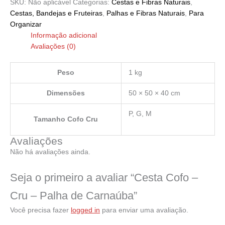
SKU:
Não aplicável
Categorias:
Cestas e Fibras Naturais
,
Cestas, Bandejas e Fruteiras
,
Palhas e Fibras Naturais
,
Para
Organizar
Informação adicional
Avaliações (0)
Peso
1 kg
Dimensões
50 × 50 × 40 cm
P, G, M
Tamanho Cofo Cru
Avaliações
Não há avaliações ainda.
Seja o primeiro a avaliar “Cesta Cofo –
Cru – Palha de Carnaúba”
Você precisa fazer
logged in
para enviar uma avaliação.