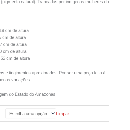
225,00
(pigmento natural). Trançadas por indígenas mulheres do
avés
595,00
18 cm de altura
5 cm de altura
7 cm de altura
0 cm de altura
52 cm de altura
os e tingimentos aproximados. Por ser uma peça feita à
uenas variações.
origem do Estado do Amazonas.
Limpar