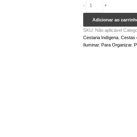
Cesta
-
+
Wii
-
Adicionar ao carrinh
Povo
SKU:
Não aplicável
Catego
Yanomami
Cestaria Indígena
,
Cestas 
quantidade
Iluminar
,
Para Organizar
,
P