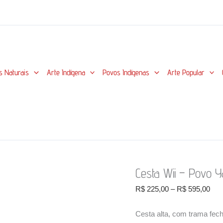
s Naturais
Arte Indígena
Povos Indígenas
Arte Popular
Cesta Wii – Povo
Fai
R$
225,00
–
R$
595,00
de
pre
Cesta alta, com trama fech