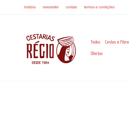
Ir
história
newsletter
contato
termos e condições
para
o
conteúdo
Todos
Cestas e Fibra
Ofertas