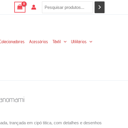
Colecionadores
Acessórios
Têxtil
Utilitários
 Yanomami
xa
ço:
ada, trançada em cipó titica, com detalhes e desenhos