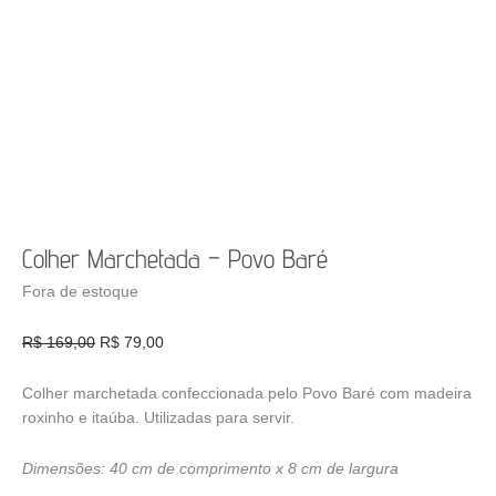
Colher Marchetada – Povo Baré
Fora de estoque
O
O
R$
169,00
R$
79,00
preço
preço
original
atual
Colher marchetada confeccionada pelo Povo Baré com madeira
era:
é:
roxinho e itaúba. Utilizadas para servir.
R$ 169,00.
R$ 79,00.
Dimensões: 40 cm de comprimento x 8 cm de largura