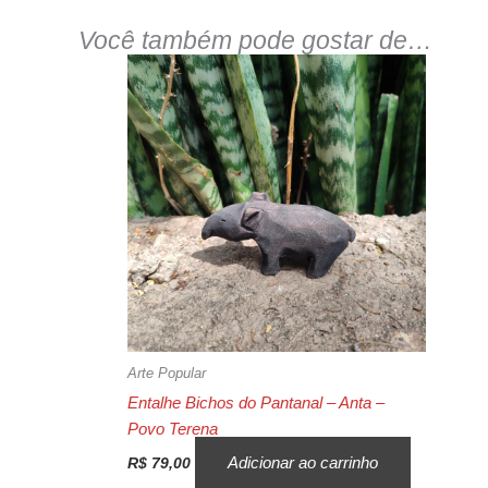
Você também pode gostar de…
Arte Popular
Entalhe Bichos do Pantanal – Anta –
Povo Terena
Adicionar ao carrinho
R$
79,00