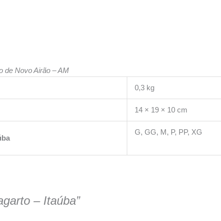
ão de Novo Airão – AM
0,3 kg
14 × 19 × 10 cm
G, GG, M, P, PP, XG
úba
agarto – Itaúba”