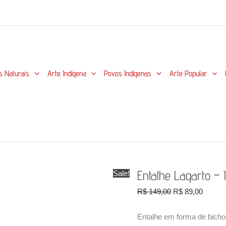
s Naturais
Arte Indígena
Povos Indígenas
Arte Popular
Entalhe Lagarto – 
Sale!
O
O
R$
149,00
R$
89,00
preço
preço
original
atual
Entalhe em forma de bicho