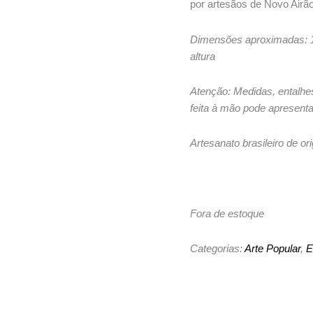
era:
é:
por artesãos de Novo Airã
R$ 149,00.
R$ 89,
Dimensões aproximadas: 1
altura
Atenção: Medidas, entalhe
feita à mão pode apresent
Artesanato brasileiro de 
Fora de estoque
Categorias:
Arte Popular
,
E