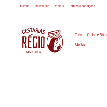
Ir
história
newsletter
contato
termos e condições
para
o
conteúdo
Todos
Cestas e Fibra
Ofertas