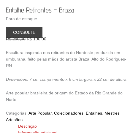
Entalhe Retirantes – Braza
Fora de estoque
CONSULTE
O
O
R$
290,00
R$
190,00
preço
preço
original
atual
Escultura inspirada nos retirantes do Nordeste produzida em
era:
é:
umburana, feito pelas mãos do artista Braza. Alto do Rodrigues-
R$ 290,00.
R$ 190,00.
RN.
Dimensões: 7 cm comprimento x 6 cm largura x 22 cm de altura
Arte popular brasileira de origem do Estado da Rio Grande do
Norte.
Categorias:
Arte Popular
,
Colecionadores
,
Entalhes
,
Mestres
Artesãos
Descrição
Informação adicional