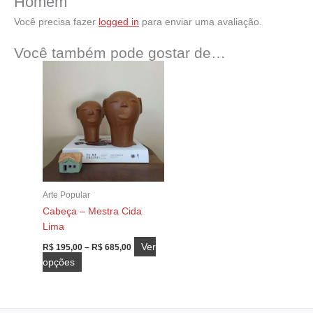
Homem”
Você precisa fazer
logged in
para enviar uma avaliação.
Você também pode gostar de…
Arte Popular
Cabeça – Mestra Cida
Lima
Faixa
Ver
R$
195,00
–
R$
685,00
de
Este
opções
preço:
produto
R$ 195,00
através
tem
R$ 685,00
várias