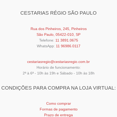
variantes.
As
CESTARIAS RÉGIO SÃO PAULO
opções
podem
ser
Rua dos Pinheiros, 245, Pinheiros
escolhidas
São Paulo, 05422-010, SP
na
Telefone:
11 3891.0675
página
WhatsApp:
11 96986.0117
do
produto
cestariasregio@cestariasregio.com.br
Horário de funcionamento:
2ª à 6ª - 10h às 19h e Sábado - 10h às 18h
CONDIÇÕES PARA COMPRA NA LOJA VIRTUAL:
Como comprar
Formas de pagamento
Prazo de entrega