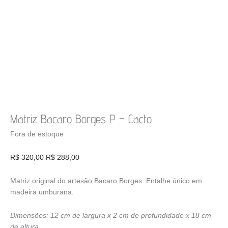
Matriz Bacaro Borges P – Cacto
Fora de estoque
O
O
R$
320,00
R$
288,00
preço
preço
original
atual
Matriz original do artesão Bacaro Borges. Entalhe único em
era:
é:
madeira umburana.
R$ 320,00.
R$ 288,00.
Dimensões: 12 cm de largura x 2 cm de profundidade x 18 cm
de altura