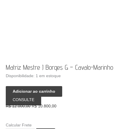
Matriz Mestre J Borges G – Cavalo-Marinho
Disponibilidade:
1 em estoque
Matriz
Adicionar ao carrinho
Mestre
CONSULTE
J
O
O
R$
12.000,00
R$
10.800,00
Borges
preço
preço
G
original
atual
-
era:
é:
Calcular Frete
Cavalo-