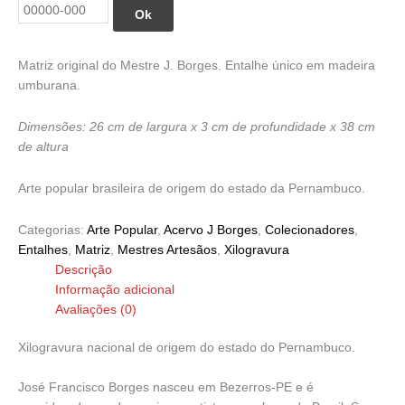
R$ 12.000,00.
R$ 10.800,00.
Marinho
Ok
quantidade
Matriz original do Mestre J. Borges. Entalhe único em madeira
umburana.
Dimensões: 26 cm de largura x 3 cm de profundidade x 38 cm
de altura
Arte popular brasileira de origem do estado da Pernambuco.
Categorias:
Arte Popular
,
Acervo J Borges
,
Colecionadores
,
Entalhes
,
Matriz
,
Mestres Artesãos
,
Xilogravura
Descrição
Informação adicional
Avaliações (0)
Xilogravura nacional de origem do estado do Pernambuco.
José Francisco Borges nasceu em Bezerros-PE e é