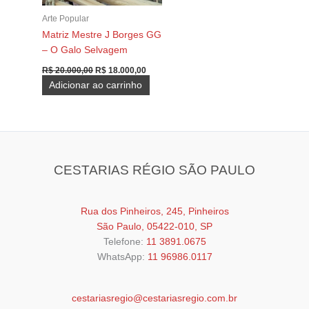
Arte Popular
Matriz Mestre J Borges GG
– O Galo Selvagem
O
O
R$
20.000,00
R$
18.000,00
preço
preço
Adicionar ao carrinho
original
atual
era:
é:
R$ 20.000,00.
R$ 18.000,00.
CESTARIAS RÉGIO SÃO PAULO
Rua dos Pinheiros, 245, Pinheiros
São Paulo, 05422-010, SP
Telefone:
11 3891.0675
WhatsApp:
11 96986.0117
cestariasregio@cestariasregio.com.br