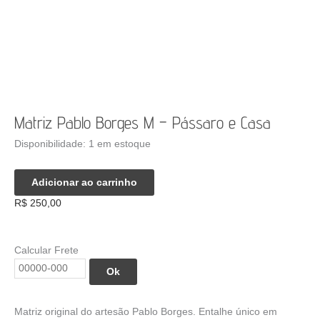
Matriz Pablo Borges M – Pássaro e Casa
Disponibilidade:
1 em estoque
Matriz
Adicionar ao carrinho
Pablo
R$
250,00
Borges
M
-
Calcular Frete
Pássaro
e
Ok
Casa
quantidade
Matriz original do artesão Pablo Borges. Entalhe único em