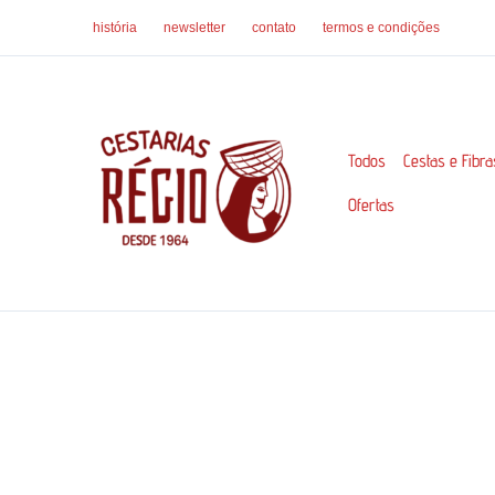
Ir
história
newsletter
contato
termos e condições
para
o
conteúdo
Todos
Cestas e Fibra
Ofertas