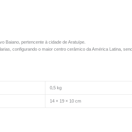
vo Baiano, pertencente à cidade de Aratuípe.
as, configurando o maior centro cerâmico da América Latina, sendo 
0,5 kg
14 × 19 × 10 cm