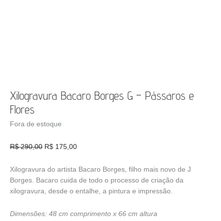
Xilogravura Bacaro Borges G – Pássaros e
Flores
Fora de estoque
O
O
R$
290,00
R$
175,00
preço
preço
original
atual
Xilogravura do artista Bacaro Borges, filho mais novo de J
era:
é:
Borges. Bacaro cuida de todo o processo de criação da
R$ 290,00.
R$ 175,00.
xilogravura, desde o entalhe, a pintura e impressão.
Dimensões: 48 cm comprimento x 66 cm altura