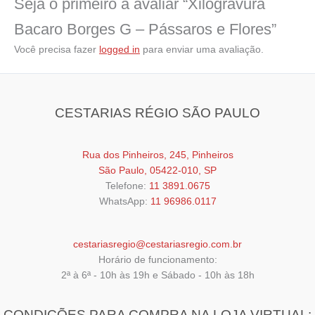
Seja o primeiro a avaliar “Xilogravura
Bacaro Borges G – Pássaros e Flores”
Você precisa fazer
logged in
para enviar uma avaliação.
CESTARIAS RÉGIO SÃO PAULO
Rua dos Pinheiros, 245, Pinheiros
São Paulo, 05422-010, SP
Telefone:
11 3891.0675
WhatsApp:
11 96986.0117
cestariasregio@cestariasregio.com.br
Horário de funcionamento:
2ª à 6ª - 10h às 19h e Sábado - 10h às 18h
CONDIÇÕES PARA COMPRA NA LOJA VIRTUAL: