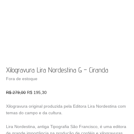
Xilogravura Lira Nordestina G – Ciranda
Fora de estoque
O
O
R$
279,00
R$
195,30
preço
preço
original
atual
Xilogravura original produzida pela Editora Lira Nordestina com
era:
é:
temas do campo e da cultura.
R$ 279,00.
R$ 195,30.
Lira Nordestina, antiga Tipografia São Francisco, é uma editora
de grande importância na produção de cordéis e xilogravuras