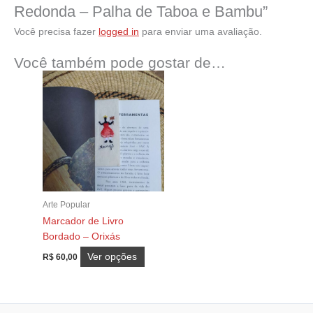
Redonda – Palha de Taboa e Bambu”
Você precisa fazer
logged in
para enviar uma avaliação.
Você também pode gostar de…
Arte Popular
Marcador de Livro
Bordado – Orixás
Este
Ver opções
R$
60,00
produto
tem
várias