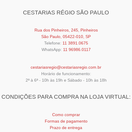
variantes.
As
CESTARIAS RÉGIO SÃO PAULO
opções
podem
ser
Rua dos Pinheiros, 245, Pinheiros
escolhidas
São Paulo, 05422-010, SP
na
Telefone:
11 3891.0675
página
WhatsApp:
11 96986.0117
do
produto
cestariasregio@cestariasregio.com.br
Horário de funcionamento:
2ª à 6ª - 10h às 19h e Sábado - 10h às 18h
CONDIÇÕES PARA COMPRA NA LOJA VIRTUAL:
Como comprar
Formas de pagamento
Prazo de entrega